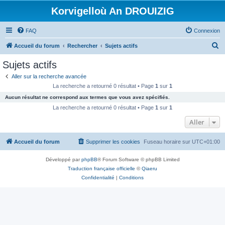
Korvigelloù An DROUIZIG
FAQ
Connexion
R
Accueil du forum
Rechercher
Sujets actifs
e
Sujets actifs
c
Aller sur la recherche avancée
h
La recherche a retourné 0 résultat • Page
1
sur
1
e
Aucun résultat ne correspond aux termes que vous avez spécifiés.
r
La recherche a retourné 0 résultat • Page
1
sur
1
c
Aller
h
Accueil du forum
Supprimer les cookies
Fuseau horaire sur
UTC+01:00
e
r
Développé par
phpBB
® Forum Software © phpBB Limited
Traduction française officielle
©
Qiaeru
Confidentialité
|
Conditions