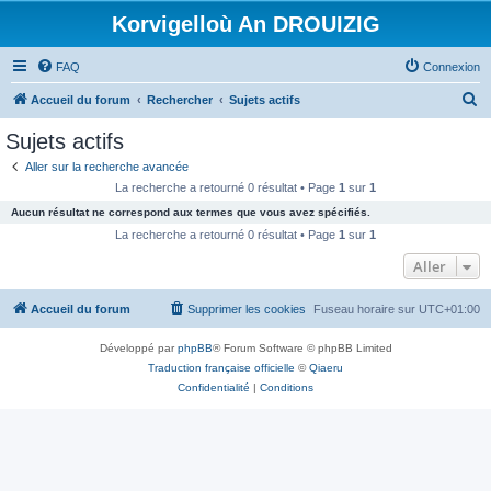
Korvigelloù An DROUIZIG
FAQ
Connexion
R
Accueil du forum
Rechercher
Sujets actifs
e
Sujets actifs
c
Aller sur la recherche avancée
h
La recherche a retourné 0 résultat • Page
1
sur
1
e
Aucun résultat ne correspond aux termes que vous avez spécifiés.
r
La recherche a retourné 0 résultat • Page
1
sur
1
c
Aller
h
Accueil du forum
Supprimer les cookies
Fuseau horaire sur
UTC+01:00
e
r
Développé par
phpBB
® Forum Software © phpBB Limited
Traduction française officielle
©
Qiaeru
Confidentialité
|
Conditions