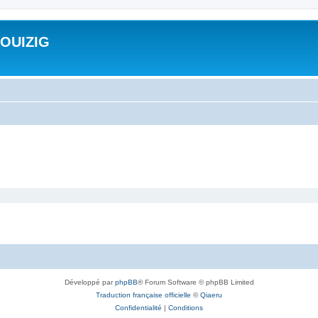
ROUIZIG
Développé par
phpBB
® Forum Software © phpBB Limited
Traduction française officielle
©
Qiaeru
Confidentialité
|
Conditions