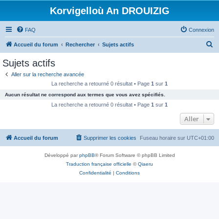
Korvigelloù An DROUIZIG
FAQ
Connexion
R
Accueil du forum
Rechercher
Sujets actifs
e
Sujets actifs
c
Aller sur la recherche avancée
h
La recherche a retourné 0 résultat • Page
1
sur
1
e
Aucun résultat ne correspond aux termes que vous avez spécifiés.
r
La recherche a retourné 0 résultat • Page
1
sur
1
c
Aller
h
Accueil du forum
Supprimer les cookies
Fuseau horaire sur
UTC+01:00
e
r
Développé par
phpBB
® Forum Software © phpBB Limited
Traduction française officielle
©
Qiaeru
Confidentialité
|
Conditions