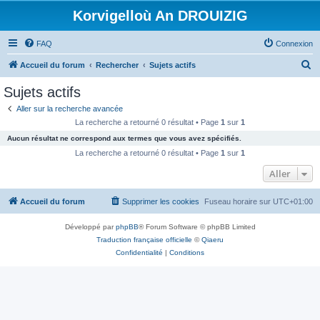
Korvigelloù An DROUIZIG
FAQ
Connexion
R
Accueil du forum
Rechercher
Sujets actifs
e
Sujets actifs
c
Aller sur la recherche avancée
h
La recherche a retourné 0 résultat • Page
1
sur
1
e
Aucun résultat ne correspond aux termes que vous avez spécifiés.
r
La recherche a retourné 0 résultat • Page
1
sur
1
c
Aller
h
Accueil du forum
Supprimer les cookies
Fuseau horaire sur
UTC+01:00
e
r
Développé par
phpBB
® Forum Software © phpBB Limited
Traduction française officielle
©
Qiaeru
Confidentialité
|
Conditions