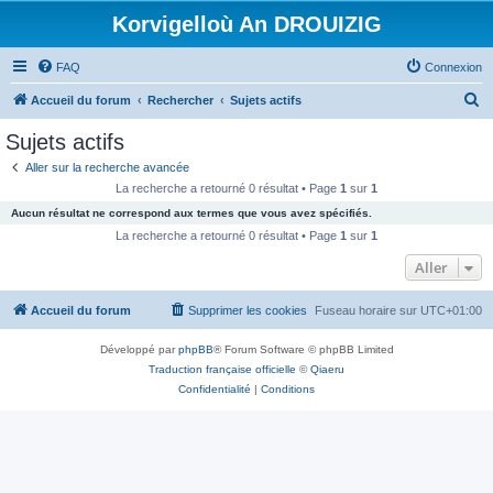
Korvigelloù An DROUIZIG
FAQ
Connexion
R
Accueil du forum
Rechercher
Sujets actifs
e
Sujets actifs
c
Aller sur la recherche avancée
h
La recherche a retourné 0 résultat • Page
1
sur
1
e
Aucun résultat ne correspond aux termes que vous avez spécifiés.
r
La recherche a retourné 0 résultat • Page
1
sur
1
c
Aller
h
Accueil du forum
Supprimer les cookies
Fuseau horaire sur
UTC+01:00
e
r
Développé par
phpBB
® Forum Software © phpBB Limited
Traduction française officielle
©
Qiaeru
Confidentialité
|
Conditions