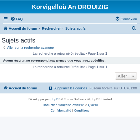
Korvigelloù An DROUIZIG
FAQ
Connexion
R
Accueil du forum
Rechercher
Sujets actifs
e
Sujets actifs
c
Aller sur la recherche avancée
h
La recherche a retourné 0 résultat • Page
1
sur
1
e
Aucun résultat ne correspond aux termes que vous avez spécifiés.
r
La recherche a retourné 0 résultat • Page
1
sur
1
c
Aller
h
Accueil du forum
Supprimer les cookies
Fuseau horaire sur
UTC+01:00
e
r
Développé par
phpBB
® Forum Software © phpBB Limited
Traduction française officielle
©
Qiaeru
Confidentialité
|
Conditions