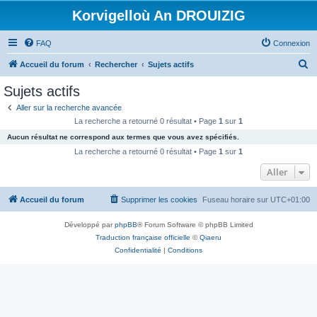
Korvigelloù An DROUIZIG
FAQ
Connexion
R
Accueil du forum
Rechercher
Sujets actifs
e
Sujets actifs
c
Aller sur la recherche avancée
h
La recherche a retourné 0 résultat • Page
1
sur
1
e
Aucun résultat ne correspond aux termes que vous avez spécifiés.
r
La recherche a retourné 0 résultat • Page
1
sur
1
c
Aller
h
Accueil du forum
Supprimer les cookies
Fuseau horaire sur
UTC+01:00
e
r
Développé par
phpBB
® Forum Software © phpBB Limited
Traduction française officielle
©
Qiaeru
Confidentialité
|
Conditions