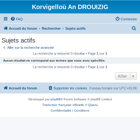
Korvigelloù An DROUIZIG
FAQ
Connexion
R
Accueil du forum
Rechercher
Sujets actifs
e
Sujets actifs
c
Aller sur la recherche avancée
h
La recherche a retourné 0 résultat • Page
1
sur
1
e
Aucun résultat ne correspond aux termes que vous avez spécifiés.
r
La recherche a retourné 0 résultat • Page
1
sur
1
c
Aller
h
Accueil du forum
Supprimer les cookies
Fuseau horaire sur
UTC+01:00
e
r
Développé par
phpBB
® Forum Software © phpBB Limited
Traduction française officielle
©
Qiaeru
Confidentialité
|
Conditions