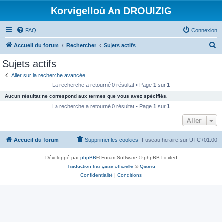
Korvigelloù An DROUIZIG
FAQ
Connexion
R
Accueil du forum
Rechercher
Sujets actifs
e
Sujets actifs
c
Aller sur la recherche avancée
h
La recherche a retourné 0 résultat • Page
1
sur
1
e
Aucun résultat ne correspond aux termes que vous avez spécifiés.
r
La recherche a retourné 0 résultat • Page
1
sur
1
c
Aller
h
Accueil du forum
Supprimer les cookies
Fuseau horaire sur
UTC+01:00
e
r
Développé par
phpBB
® Forum Software © phpBB Limited
Traduction française officielle
©
Qiaeru
Confidentialité
|
Conditions