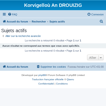
Korvigelloù An DROUIZIG
FAQ
Connexion
R
Accueil du forum
Rechercher
Sujets actifs
e
Sujets actifs
c
Aller sur la recherche avancée
h
La recherche a retourné 0 résultat • Page
1
sur
1
e
Aucun résultat ne correspond aux termes que vous avez spécifiés.
r
La recherche a retourné 0 résultat • Page
1
sur
1
c
Aller
h
Accueil du forum
Supprimer les cookies
Fuseau horaire sur
UTC+01:00
e
r
Développé par
phpBB
® Forum Software © phpBB Limited
Traduction française officielle
©
Qiaeru
Confidentialité
|
Conditions