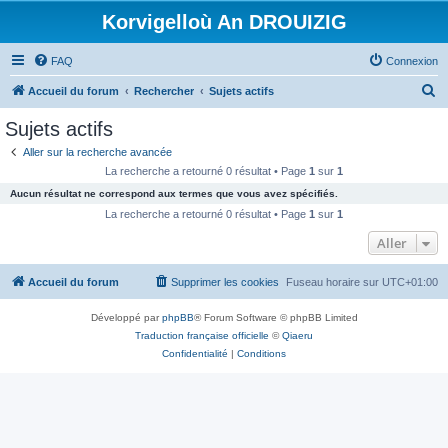
Korvigelloù An DROUIZIG
FAQ
Connexion
R
Accueil du forum
Rechercher
Sujets actifs
e
Sujets actifs
c
Aller sur la recherche avancée
h
La recherche a retourné 0 résultat • Page
1
sur
1
e
Aucun résultat ne correspond aux termes que vous avez spécifiés.
r
La recherche a retourné 0 résultat • Page
1
sur
1
c
Aller
h
Accueil du forum
Supprimer les cookies
Fuseau horaire sur
UTC+01:00
e
r
Développé par
phpBB
® Forum Software © phpBB Limited
Traduction française officielle
©
Qiaeru
Confidentialité
|
Conditions