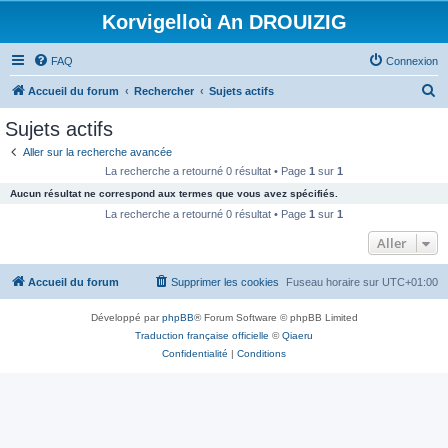
Korvigelloù An DROUIZIG
FAQ
Connexion
R
Accueil du forum
Rechercher
Sujets actifs
e
Sujets actifs
c
Aller sur la recherche avancée
h
La recherche a retourné 0 résultat • Page
1
sur
1
e
Aucun résultat ne correspond aux termes que vous avez spécifiés.
r
La recherche a retourné 0 résultat • Page
1
sur
1
c
Aller
h
Accueil du forum
Supprimer les cookies
Fuseau horaire sur
UTC+01:00
e
r
Développé par
phpBB
® Forum Software © phpBB Limited
Traduction française officielle
©
Qiaeru
Confidentialité
|
Conditions