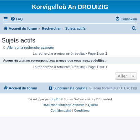
Korvigelloù An DROUIZIG
FAQ
Connexion
R
Accueil du forum
Rechercher
Sujets actifs
e
Sujets actifs
c
Aller sur la recherche avancée
h
La recherche a retourné 0 résultat • Page
1
sur
1
e
Aucun résultat ne correspond aux termes que vous avez spécifiés.
r
La recherche a retourné 0 résultat • Page
1
sur
1
c
Aller
h
Accueil du forum
Supprimer les cookies
Fuseau horaire sur
UTC+01:00
e
r
Développé par
phpBB
® Forum Software © phpBB Limited
Traduction française officielle
©
Qiaeru
Confidentialité
|
Conditions