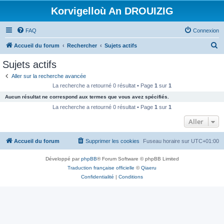
Korvigelloù An DROUIZIG
FAQ
Connexion
R
Accueil du forum
Rechercher
Sujets actifs
e
Sujets actifs
c
Aller sur la recherche avancée
h
La recherche a retourné 0 résultat • Page
1
sur
1
e
Aucun résultat ne correspond aux termes que vous avez spécifiés.
r
La recherche a retourné 0 résultat • Page
1
sur
1
c
Aller
h
Accueil du forum
Supprimer les cookies
Fuseau horaire sur
UTC+01:00
e
r
Développé par
phpBB
® Forum Software © phpBB Limited
Traduction française officielle
©
Qiaeru
Confidentialité
|
Conditions