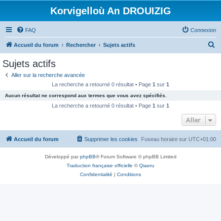
Korvigelloù An DROUIZIG
FAQ
Connexion
R
Accueil du forum
Rechercher
Sujets actifs
e
Sujets actifs
c
Aller sur la recherche avancée
h
La recherche a retourné 0 résultat • Page
1
sur
1
e
Aucun résultat ne correspond aux termes que vous avez spécifiés.
r
La recherche a retourné 0 résultat • Page
1
sur
1
c
Aller
h
Accueil du forum
Supprimer les cookies
Fuseau horaire sur
UTC+01:00
e
r
Développé par
phpBB
® Forum Software © phpBB Limited
Traduction française officielle
©
Qiaeru
Confidentialité
|
Conditions