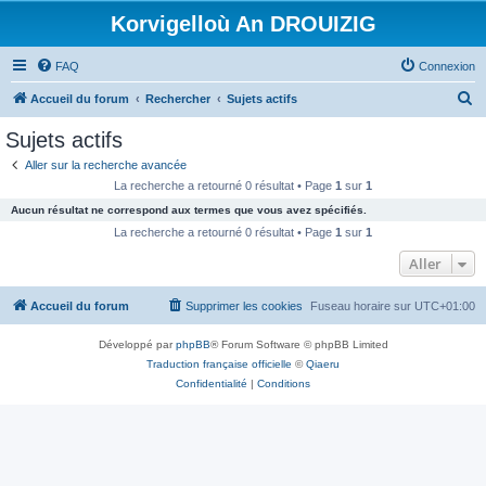
Korvigelloù An DROUIZIG
FAQ
Connexion
R
Accueil du forum
Rechercher
Sujets actifs
e
Sujets actifs
c
Aller sur la recherche avancée
h
La recherche a retourné 0 résultat • Page
1
sur
1
e
Aucun résultat ne correspond aux termes que vous avez spécifiés.
r
La recherche a retourné 0 résultat • Page
1
sur
1
c
Aller
h
Accueil du forum
Supprimer les cookies
Fuseau horaire sur
UTC+01:00
e
r
Développé par
phpBB
® Forum Software © phpBB Limited
Traduction française officielle
©
Qiaeru
Confidentialité
|
Conditions