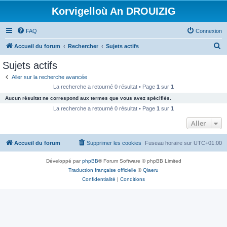
Korvigelloù An DROUIZIG
FAQ
Connexion
R
Accueil du forum
Rechercher
Sujets actifs
e
Sujets actifs
c
Aller sur la recherche avancée
h
La recherche a retourné 0 résultat • Page
1
sur
1
e
Aucun résultat ne correspond aux termes que vous avez spécifiés.
r
La recherche a retourné 0 résultat • Page
1
sur
1
c
Aller
h
Accueil du forum
Supprimer les cookies
Fuseau horaire sur
UTC+01:00
e
r
Développé par
phpBB
® Forum Software © phpBB Limited
Traduction française officielle
©
Qiaeru
Confidentialité
|
Conditions