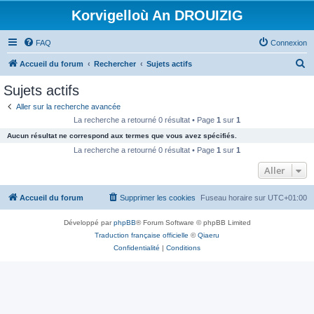
Korvigelloù An DROUIZIG
FAQ
Connexion
R
Accueil du forum
Rechercher
Sujets actifs
e
Sujets actifs
c
Aller sur la recherche avancée
h
La recherche a retourné 0 résultat • Page
1
sur
1
e
Aucun résultat ne correspond aux termes que vous avez spécifiés.
r
La recherche a retourné 0 résultat • Page
1
sur
1
c
Aller
h
Accueil du forum
Supprimer les cookies
Fuseau horaire sur
UTC+01:00
e
r
Développé par
phpBB
® Forum Software © phpBB Limited
Traduction française officielle
©
Qiaeru
Confidentialité
|
Conditions