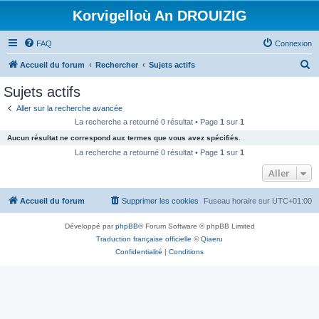
Korvigelloù An DROUIZIG
FAQ
Connexion
R
Accueil du forum
Rechercher
Sujets actifs
e
Sujets actifs
c
Aller sur la recherche avancée
h
La recherche a retourné 0 résultat • Page
1
sur
1
e
Aucun résultat ne correspond aux termes que vous avez spécifiés.
r
La recherche a retourné 0 résultat • Page
1
sur
1
c
Aller
h
Accueil du forum
Supprimer les cookies
Fuseau horaire sur
UTC+01:00
e
r
Développé par
phpBB
® Forum Software © phpBB Limited
Traduction française officielle
©
Qiaeru
Confidentialité
|
Conditions