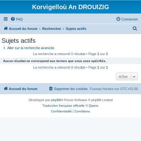
Korvigelloù An DROUIZIG
FAQ
Connexion
R
Accueil du forum
Rechercher
Sujets actifs
e
Sujets actifs
c
Aller sur la recherche avancée
h
La recherche a retourné 0 résultat • Page
1
sur
1
e
Aucun résultat ne correspond aux termes que vous avez spécifiés.
r
La recherche a retourné 0 résultat • Page
1
sur
1
c
Aller
h
Accueil du forum
Supprimer les cookies
Fuseau horaire sur
UTC+01:00
e
r
Développé par
phpBB
® Forum Software © phpBB Limited
Traduction française officielle
©
Qiaeru
Confidentialité
|
Conditions