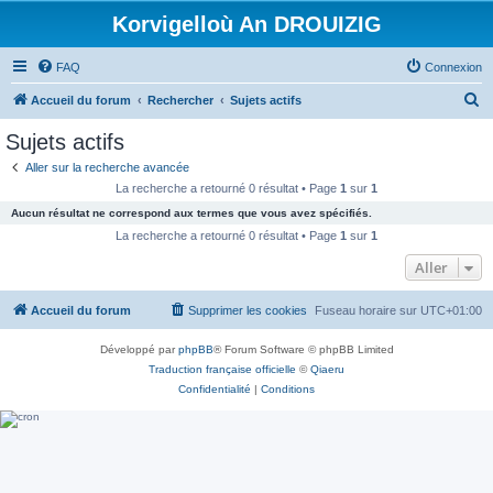
Korvigelloù An DROUIZIG
FAQ
Connexion
R
Accueil du forum
Rechercher
Sujets actifs
e
Sujets actifs
c
Aller sur la recherche avancée
h
La recherche a retourné 0 résultat • Page
1
sur
1
e
Aucun résultat ne correspond aux termes que vous avez spécifiés.
r
La recherche a retourné 0 résultat • Page
1
sur
1
c
Aller
h
Accueil du forum
Supprimer les cookies
Fuseau horaire sur
UTC+01:00
e
r
Développé par
phpBB
® Forum Software © phpBB Limited
Traduction française officielle
©
Qiaeru
Confidentialité
|
Conditions