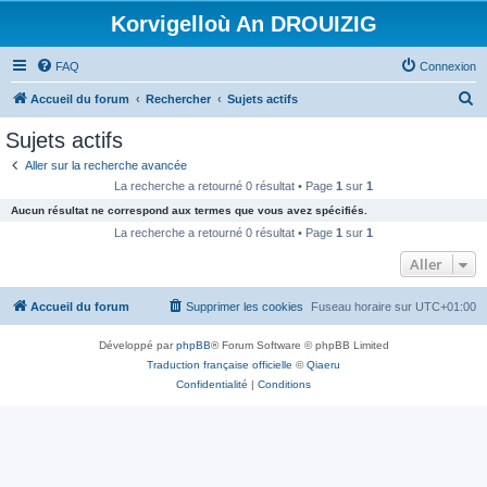
Korvigelloù An DROUIZIG
FAQ
Connexion
R
Accueil du forum
Rechercher
Sujets actifs
e
Sujets actifs
c
Aller sur la recherche avancée
h
La recherche a retourné 0 résultat • Page
1
sur
1
e
Aucun résultat ne correspond aux termes que vous avez spécifiés.
r
La recherche a retourné 0 résultat • Page
1
sur
1
c
Aller
h
Accueil du forum
Supprimer les cookies
Fuseau horaire sur
UTC+01:00
e
r
Développé par
phpBB
® Forum Software © phpBB Limited
Traduction française officielle
©
Qiaeru
Confidentialité
|
Conditions