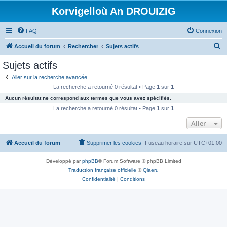
Korvigelloù An DROUIZIG
FAQ
Connexion
R
Accueil du forum
Rechercher
Sujets actifs
e
Sujets actifs
c
Aller sur la recherche avancée
h
La recherche a retourné 0 résultat • Page
1
sur
1
e
Aucun résultat ne correspond aux termes que vous avez spécifiés.
r
La recherche a retourné 0 résultat • Page
1
sur
1
c
Aller
h
Accueil du forum
Supprimer les cookies
Fuseau horaire sur
UTC+01:00
e
r
Développé par
phpBB
® Forum Software © phpBB Limited
Traduction française officielle
©
Qiaeru
Confidentialité
|
Conditions