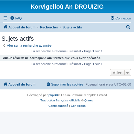
Korvigelloù An DROUIZIG
FAQ
Connexion
R
Accueil du forum
Rechercher
Sujets actifs
e
Sujets actifs
c
Aller sur la recherche avancée
h
La recherche a retourné 0 résultat • Page
1
sur
1
e
Aucun résultat ne correspond aux termes que vous avez spécifiés.
r
La recherche a retourné 0 résultat • Page
1
sur
1
c
Aller
h
Accueil du forum
Supprimer les cookies
Fuseau horaire sur
UTC+01:00
e
r
Développé par
phpBB
® Forum Software © phpBB Limited
Traduction française officielle
©
Qiaeru
Confidentialité
|
Conditions