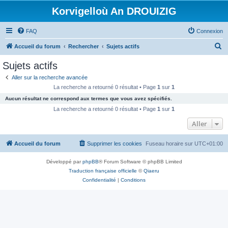
Korvigelloù An DROUIZIG
FAQ
Connexion
R
Accueil du forum
Rechercher
Sujets actifs
e
Sujets actifs
c
Aller sur la recherche avancée
h
La recherche a retourné 0 résultat • Page
1
sur
1
e
Aucun résultat ne correspond aux termes que vous avez spécifiés.
r
La recherche a retourné 0 résultat • Page
1
sur
1
c
Aller
h
Accueil du forum
Supprimer les cookies
Fuseau horaire sur
UTC+01:00
e
r
Développé par
phpBB
® Forum Software © phpBB Limited
Traduction française officielle
©
Qiaeru
Confidentialité
|
Conditions