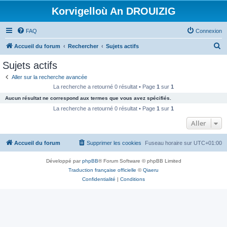
Korvigelloù An DROUIZIG
FAQ
Connexion
R
Accueil du forum
Rechercher
Sujets actifs
e
Sujets actifs
c
Aller sur la recherche avancée
h
La recherche a retourné 0 résultat • Page
1
sur
1
e
Aucun résultat ne correspond aux termes que vous avez spécifiés.
r
La recherche a retourné 0 résultat • Page
1
sur
1
c
Aller
h
Accueil du forum
Supprimer les cookies
Fuseau horaire sur
UTC+01:00
e
r
Développé par
phpBB
® Forum Software © phpBB Limited
Traduction française officielle
©
Qiaeru
Confidentialité
|
Conditions