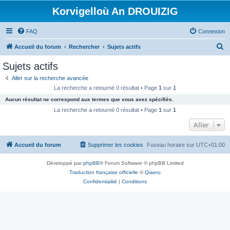
Korvigelloù An DROUIZIG
FAQ
Connexion
R
Accueil du forum
Rechercher
Sujets actifs
e
Sujets actifs
c
Aller sur la recherche avancée
h
La recherche a retourné 0 résultat • Page
1
sur
1
e
Aucun résultat ne correspond aux termes que vous avez spécifiés.
r
La recherche a retourné 0 résultat • Page
1
sur
1
c
Aller
h
Accueil du forum
Supprimer les cookies
Fuseau horaire sur
UTC+01:00
e
r
Développé par
phpBB
® Forum Software © phpBB Limited
Traduction française officielle
©
Qiaeru
Confidentialité
|
Conditions