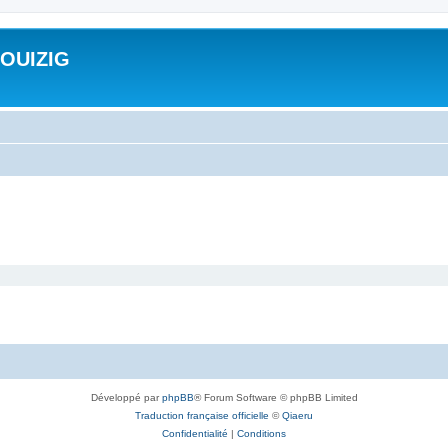
ROUIZIG
Développé par
phpBB
® Forum Software © phpBB Limited
Traduction française officielle
©
Qiaeru
Confidentialité
|
Conditions