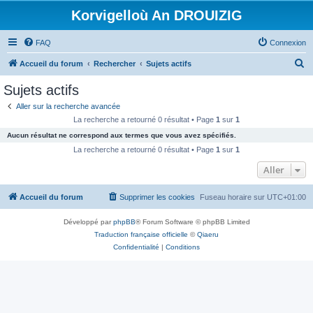
Korvigelloù An DROUIZIG
FAQ
Connexion
R
Accueil du forum
Rechercher
Sujets actifs
e
Sujets actifs
c
Aller sur la recherche avancée
h
La recherche a retourné 0 résultat • Page
1
sur
1
e
Aucun résultat ne correspond aux termes que vous avez spécifiés.
r
La recherche a retourné 0 résultat • Page
1
sur
1
c
Aller
h
Accueil du forum
Supprimer les cookies
Fuseau horaire sur
UTC+01:00
e
r
Développé par
phpBB
® Forum Software © phpBB Limited
Traduction française officielle
©
Qiaeru
Confidentialité
|
Conditions