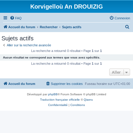
Korvigelloù An DROUIZIG
FAQ
Connexion
R
Accueil du forum
Rechercher
Sujets actifs
e
Sujets actifs
c
Aller sur la recherche avancée
h
La recherche a retourné 0 résultat • Page
1
sur
1
e
Aucun résultat ne correspond aux termes que vous avez spécifiés.
r
La recherche a retourné 0 résultat • Page
1
sur
1
c
Aller
h
Accueil du forum
Supprimer les cookies
Fuseau horaire sur
UTC+01:00
e
r
Développé par
phpBB
® Forum Software © phpBB Limited
Traduction française officielle
©
Qiaeru
Confidentialité
|
Conditions