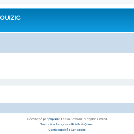
ROUIZIG
Développé par
phpBB
® Forum Software © phpBB Limited
Traduction française officielle
©
Qiaeru
Confidentialité
|
Conditions