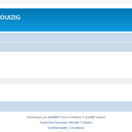
ROUIZIG
Développé par
phpBB
® Forum Software © phpBB Limited
Traduction française officielle
©
Qiaeru
Confidentialité
|
Conditions