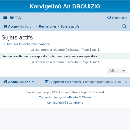
Korvigelloù An DROUIZIG
FAQ
Connexion
R
Accueil du forum
Rechercher
Sujets actifs
e
Sujets actifs
c
Aller sur la recherche avancée
h
La recherche a retourné 0 résultat • Page
1
sur
1
e
Aucun résultat ne correspond aux termes que vous avez spécifiés.
r
La recherche a retourné 0 résultat • Page
1
sur
1
c
Aller
h
Accueil du forum
Supprimer les cookies
Fuseau horaire sur
UTC+01:00
e
r
Développé par
phpBB
® Forum Software © phpBB Limited
Traduction française officielle
©
Qiaeru
Confidentialité
|
Conditions