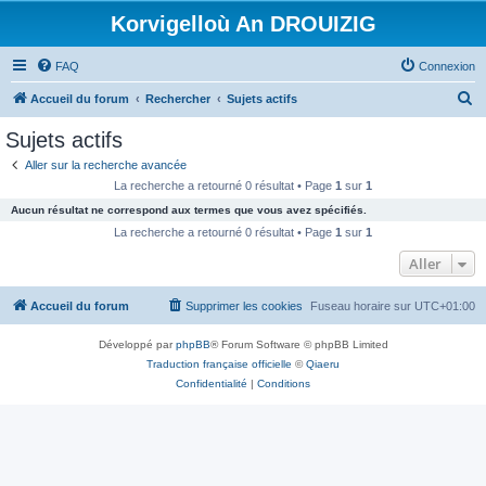
Korvigelloù An DROUIZIG
FAQ
Connexion
R
Accueil du forum
Rechercher
Sujets actifs
e
Sujets actifs
c
Aller sur la recherche avancée
h
La recherche a retourné 0 résultat • Page
1
sur
1
e
Aucun résultat ne correspond aux termes que vous avez spécifiés.
r
La recherche a retourné 0 résultat • Page
1
sur
1
c
Aller
h
Accueil du forum
Supprimer les cookies
Fuseau horaire sur
UTC+01:00
e
r
Développé par
phpBB
® Forum Software © phpBB Limited
Traduction française officielle
©
Qiaeru
Confidentialité
|
Conditions