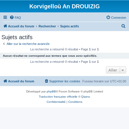
Korvigelloù An DROUIZIG
FAQ
Connexion
R
Accueil du forum
Rechercher
Sujets actifs
e
Sujets actifs
c
Aller sur la recherche avancée
h
La recherche a retourné 0 résultat • Page
1
sur
1
e
Aucun résultat ne correspond aux termes que vous avez spécifiés.
r
La recherche a retourné 0 résultat • Page
1
sur
1
c
Aller
h
Accueil du forum
Supprimer les cookies
Fuseau horaire sur
UTC+01:00
e
r
Développé par
phpBB
® Forum Software © phpBB Limited
Traduction française officielle
©
Qiaeru
Confidentialité
|
Conditions