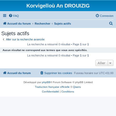
Korvigelloù An DROUIZIG
FAQ
Connexion
R
Accueil du forum
Rechercher
Sujets actifs
e
Sujets actifs
c
Aller sur la recherche avancée
h
La recherche a retourné 0 résultat • Page
1
sur
1
e
Aucun résultat ne correspond aux termes que vous avez spécifiés.
r
La recherche a retourné 0 résultat • Page
1
sur
1
c
Aller
h
Accueil du forum
Supprimer les cookies
Fuseau horaire sur
UTC+01:00
e
r
Développé par
phpBB
® Forum Software © phpBB Limited
Traduction française officielle
©
Qiaeru
Confidentialité
|
Conditions