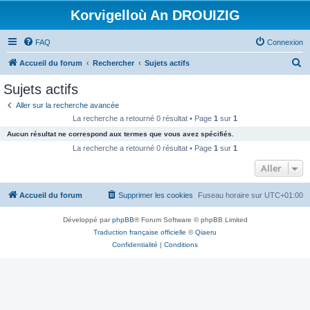
Korvigelloù An DROUIZIG
FAQ
Connexion
R
Accueil du forum
Rechercher
Sujets actifs
e
Sujets actifs
c
Aller sur la recherche avancée
h
La recherche a retourné 0 résultat • Page
1
sur
1
e
Aucun résultat ne correspond aux termes que vous avez spécifiés.
r
La recherche a retourné 0 résultat • Page
1
sur
1
c
Aller
h
Accueil du forum
Supprimer les cookies
Fuseau horaire sur
UTC+01:00
e
r
Développé par
phpBB
® Forum Software © phpBB Limited
Traduction française officielle
©
Qiaeru
Confidentialité
|
Conditions