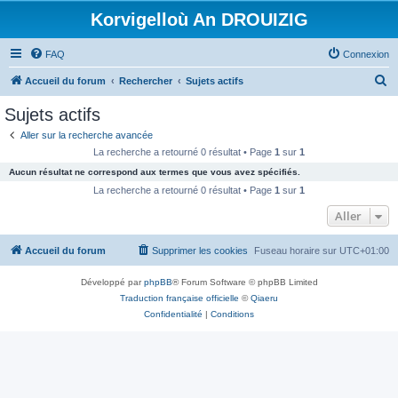
Korvigelloù An DROUIZIG
FAQ
Connexion
R
Accueil du forum
Rechercher
Sujets actifs
e
Sujets actifs
c
Aller sur la recherche avancée
h
La recherche a retourné 0 résultat • Page
1
sur
1
e
Aucun résultat ne correspond aux termes que vous avez spécifiés.
r
La recherche a retourné 0 résultat • Page
1
sur
1
c
Aller
h
Accueil du forum
Supprimer les cookies
Fuseau horaire sur
UTC+01:00
e
r
Développé par
phpBB
® Forum Software © phpBB Limited
Traduction française officielle
©
Qiaeru
Confidentialité
|
Conditions