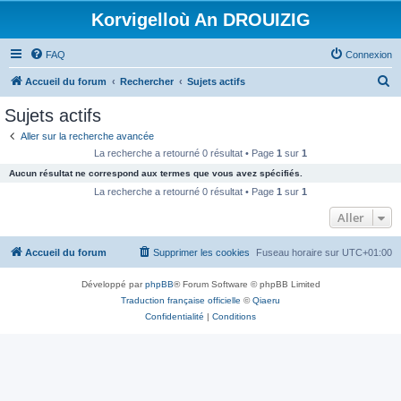
Korvigelloù An DROUIZIG
FAQ
Connexion
R
Accueil du forum
Rechercher
Sujets actifs
e
Sujets actifs
c
Aller sur la recherche avancée
h
La recherche a retourné 0 résultat • Page
1
sur
1
e
Aucun résultat ne correspond aux termes que vous avez spécifiés.
r
La recherche a retourné 0 résultat • Page
1
sur
1
c
Aller
h
Accueil du forum
Supprimer les cookies
Fuseau horaire sur
UTC+01:00
e
r
Développé par
phpBB
® Forum Software © phpBB Limited
Traduction française officielle
©
Qiaeru
Confidentialité
|
Conditions