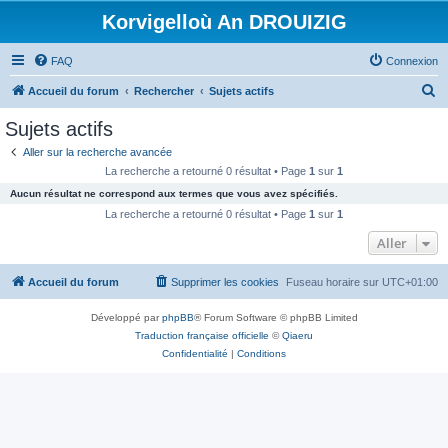
Korvigelloù An DROUIZIG
FAQ
Connexion
R
Accueil du forum
Rechercher
Sujets actifs
e
Sujets actifs
c
Aller sur la recherche avancée
h
La recherche a retourné 0 résultat • Page
1
sur
1
e
Aucun résultat ne correspond aux termes que vous avez spécifiés.
r
La recherche a retourné 0 résultat • Page
1
sur
1
c
Aller
h
Accueil du forum
Supprimer les cookies
Fuseau horaire sur
UTC+01:00
e
r
Développé par
phpBB
® Forum Software © phpBB Limited
Traduction française officielle
©
Qiaeru
Confidentialité
|
Conditions