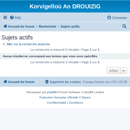
Korvigelloù An DROUIZIG
FAQ
Connexion
R
Accueil du forum
Rechercher
Sujets actifs
e
Sujets actifs
c
Aller sur la recherche avancée
h
La recherche a retourné 0 résultat • Page
1
sur
1
e
Aucun résultat ne correspond aux termes que vous avez spécifiés.
r
La recherche a retourné 0 résultat • Page
1
sur
1
c
Aller
h
Accueil du forum
Supprimer les cookies
Fuseau horaire sur
UTC+01:00
e
r
Développé par
phpBB
® Forum Software © phpBB Limited
Traduction française officielle
©
Qiaeru
Confidentialité
|
Conditions