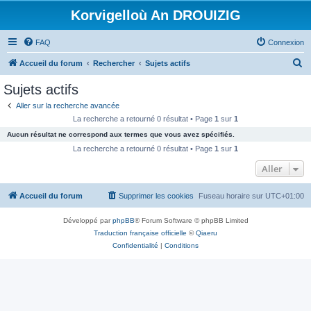
Korvigelloù An DROUIZIG
FAQ
Connexion
R
Accueil du forum
Rechercher
Sujets actifs
e
Sujets actifs
c
Aller sur la recherche avancée
h
La recherche a retourné 0 résultat • Page
1
sur
1
e
Aucun résultat ne correspond aux termes que vous avez spécifiés.
r
La recherche a retourné 0 résultat • Page
1
sur
1
c
Aller
h
Accueil du forum
Supprimer les cookies
Fuseau horaire sur
UTC+01:00
e
r
Développé par
phpBB
® Forum Software © phpBB Limited
Traduction française officielle
©
Qiaeru
Confidentialité
|
Conditions