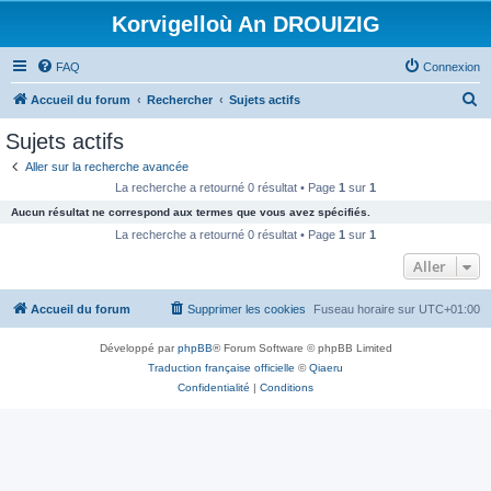
Korvigelloù An DROUIZIG
FAQ
Connexion
R
Accueil du forum
Rechercher
Sujets actifs
e
Sujets actifs
c
Aller sur la recherche avancée
h
La recherche a retourné 0 résultat • Page
1
sur
1
e
Aucun résultat ne correspond aux termes que vous avez spécifiés.
r
La recherche a retourné 0 résultat • Page
1
sur
1
c
Aller
h
Accueil du forum
Supprimer les cookies
Fuseau horaire sur
UTC+01:00
e
r
Développé par
phpBB
® Forum Software © phpBB Limited
Traduction française officielle
©
Qiaeru
Confidentialité
|
Conditions