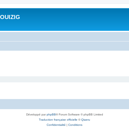
ROUIZIG
Développé par
phpBB
® Forum Software © phpBB Limited
Traduction française officielle
©
Qiaeru
Confidentialité
|
Conditions