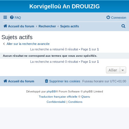
Korvigelloù An DROUIZIG
FAQ
Connexion
R
Accueil du forum
Rechercher
Sujets actifs
e
Sujets actifs
c
Aller sur la recherche avancée
h
La recherche a retourné 0 résultat • Page
1
sur
1
e
Aucun résultat ne correspond aux termes que vous avez spécifiés.
r
La recherche a retourné 0 résultat • Page
1
sur
1
c
Aller
h
Accueil du forum
Supprimer les cookies
Fuseau horaire sur
UTC+01:00
e
r
Développé par
phpBB
® Forum Software © phpBB Limited
Traduction française officielle
©
Qiaeru
Confidentialité
|
Conditions