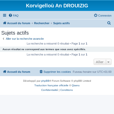
Korvigelloù An DROUIZIG
FAQ
Connexion
R
Accueil du forum
Rechercher
Sujets actifs
e
Sujets actifs
c
Aller sur la recherche avancée
h
La recherche a retourné 0 résultat • Page
1
sur
1
e
Aucun résultat ne correspond aux termes que vous avez spécifiés.
r
La recherche a retourné 0 résultat • Page
1
sur
1
c
Aller
h
Accueil du forum
Supprimer les cookies
Fuseau horaire sur
UTC+01:00
e
r
Développé par
phpBB
® Forum Software © phpBB Limited
Traduction française officielle
©
Qiaeru
Confidentialité
|
Conditions