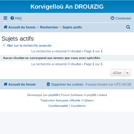
Korvigelloù An DROUIZIG
FAQ
Connexion
R
Accueil du forum
Rechercher
Sujets actifs
e
Sujets actifs
c
Aller sur la recherche avancée
h
La recherche a retourné 0 résultat • Page
1
sur
1
e
Aucun résultat ne correspond aux termes que vous avez spécifiés.
r
La recherche a retourné 0 résultat • Page
1
sur
1
c
Aller
h
Accueil du forum
Supprimer les cookies
Fuseau horaire sur
UTC+01:00
e
r
Développé par
phpBB
® Forum Software © phpBB Limited
Traduction française officielle
©
Qiaeru
Confidentialité
|
Conditions