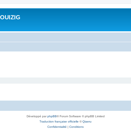
ROUIZIG
Développé par
phpBB
® Forum Software © phpBB Limited
Traduction française officielle
©
Qiaeru
Confidentialité
|
Conditions