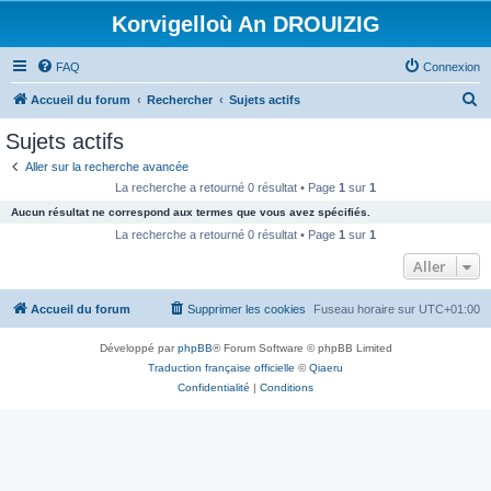
Korvigelloù An DROUIZIG
FAQ
Connexion
R
Accueil du forum
Rechercher
Sujets actifs
e
Sujets actifs
c
Aller sur la recherche avancée
h
La recherche a retourné 0 résultat • Page
1
sur
1
e
Aucun résultat ne correspond aux termes que vous avez spécifiés.
r
La recherche a retourné 0 résultat • Page
1
sur
1
c
Aller
h
Accueil du forum
Supprimer les cookies
Fuseau horaire sur
UTC+01:00
e
r
Développé par
phpBB
® Forum Software © phpBB Limited
Traduction française officielle
©
Qiaeru
Confidentialité
|
Conditions